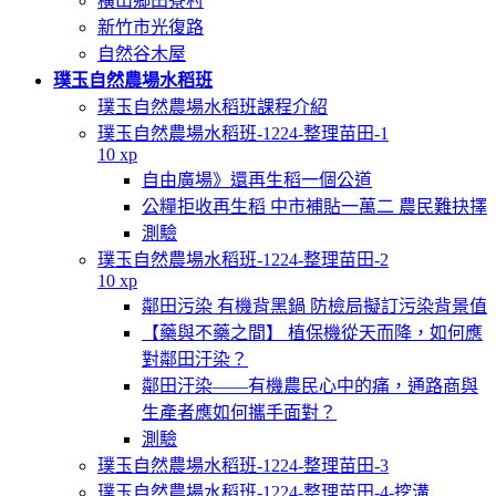
橫山鄉田寮村
新竹市光復路
自然谷木屋
璞玉自然農場水稻班
璞玉自然農場水稻班課程介紹
璞玉自然農場水稻班-1224-整理苗田-1
10 xp
自由廣場》還再生稻一個公道
公糧拒收再生稻 中市補貼一萬二 農民難抉擇
測驗
璞玉自然農場水稻班-1224-整理苗田-2
10 xp
鄰田污染 有機背黑鍋 防檢局擬訂污染背景值
【藥與不藥之間】 植保機從天而降，如何應
對鄰田汙染？
鄰田汙染——有機農民心中的痛，通路商與
生產者應如何攜手面對？
測驗
璞玉自然農場水稻班-1224-整理苗田-3
璞玉自然農場水稻班-1224-整理苗田-4-挖溝