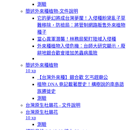
測驗
簡述外來種植物-文件說明
它的夢幻將成台灣夢魘！入侵種粉黛亂子草
難移除，防檢局：將管制網路販售外來植物
種子
當心異軍潛襲！林務局緊盯陸域入侵種
外來種植物入侵危機：台師大研究顯示，廢
耕地銀合歡會增加恙蟲病風險
簡述外來種植物
10 xp
【台灣外來種】銀合歡 乞丐趕廟公
植物 DNA 竟記載著歷史！構樹說的南島語
族遷徙史
測驗
台灣原生杜鵑花 - 文件說明
台灣原生杜鵑花
10 xp
測驗