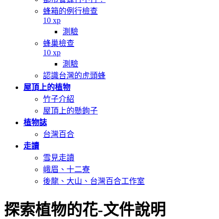
蜂箱的例行檢查
10 xp
測驗
蜂巢檢查
10 xp
測驗
認識台灣的虎頭蜂
屋頂上的植物
竹子介紹
屋頂上的懸鉤子
植物誌
台灣百合
走讀
雪見走讀
峨眉、十二寮
後龍、大山、台灣百合工作室
探索植物的花-文件說明