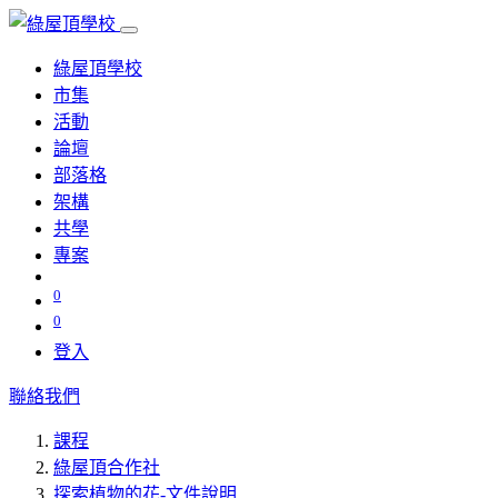
綠屋頂學校
市集
活動
論壇
部落格
架構
共學
專案
0
0
登入
聯絡我們
課程
綠屋頂合作社
探索植物的花-文件說明