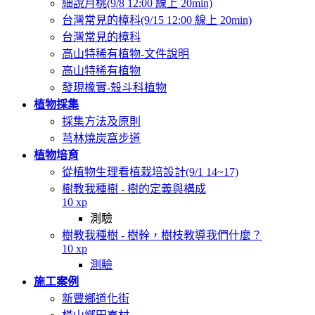
細說月桃(9/8 12:00 線上 20min)
台灣常見的樟科(9/15 12:00 線上 20min)
台灣常見的樟科
高山特稀有植物-文件說明
高山特稀有植物
發現橡實-殼斗科植物
植物採集
採集方法及原則
芎林燒炭窩步道
植物培育
從植物生理看植栽培設計(9/1 14~17)
樹教我種樹 - 樹的定義與構成
10 xp
測驗
樹教我種樹 - 樹幹，樹枝教導我們什麼？
10 xp
測驗
施工案例
新豐鄉道化街