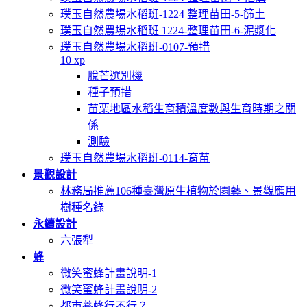
璞玉自然農場水稻班-1224 整理苗田-5-篩土
璞玉自然農場水稻班 1224-整理苗田-6-泥漿化
璞玉自然農場水稻班-0107-預措
10 xp
脫芒選別機
種子預措
苗栗地區水稻生育積溫度數與生育時期之關
係
測驗
璞玉自然農場水稻班-0114-育苗
景觀設計
林務局推薦106種臺灣原生植物於園藝、景觀應用
樹種名錄
永續設計
六張犁
蜂
微笑蜜蜂計畫說明-1
微笑蜜蜂計畫說明-2
都市養蜂行不行？