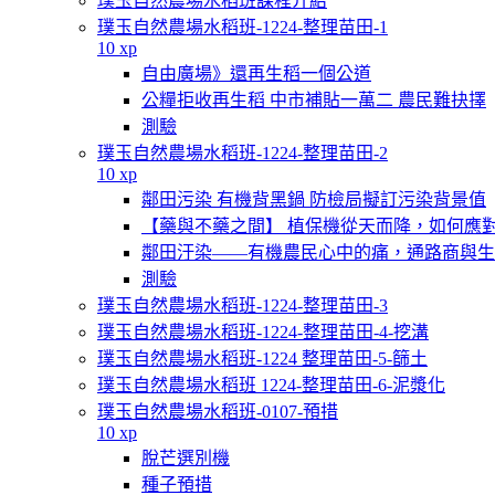
璞玉自然農場水稻班課程介紹
璞玉自然農場水稻班-1224-整理苗田-1
10 xp
自由廣場》還再生稻一個公道
公糧拒收再生稻 中市補貼一萬二 農民難抉擇
測驗
璞玉自然農場水稻班-1224-整理苗田-2
10 xp
鄰田污染 有機背黑鍋 防檢局擬訂污染背景值
【藥與不藥之間】 植保機從天而降，如何應
鄰田汙染——有機農民心中的痛，通路商與生
測驗
璞玉自然農場水稻班-1224-整理苗田-3
璞玉自然農場水稻班-1224-整理苗田-4-挖溝
璞玉自然農場水稻班-1224 整理苗田-5-篩土
璞玉自然農場水稻班 1224-整理苗田-6-泥漿化
璞玉自然農場水稻班-0107-預措
10 xp
脫芒選別機
種子預措