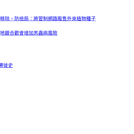
移除，防檢局：將管制網路販售外來植物種子
地銀合歡會增加恙蟲病風險
遷徙史