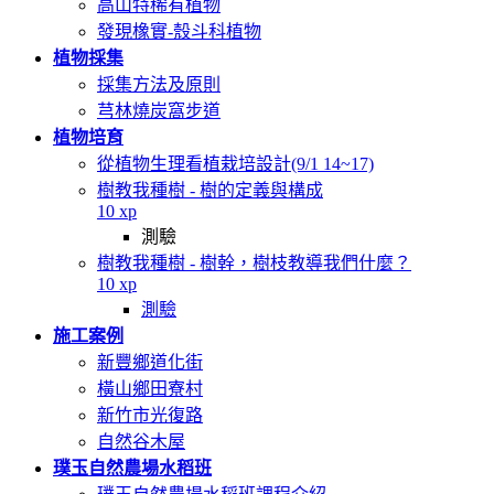
高山特稀有植物
發現橡實-殼斗科植物
植物採集
採集方法及原則
芎林燒炭窩步道
植物培育
從植物生理看植栽培設計(9/1 14~17)
樹教我種樹 - 樹的定義與構成
10 xp
測驗
樹教我種樹 - 樹幹，樹枝教導我們什麼？
10 xp
測驗
施工案例
新豐鄉道化街
橫山鄉田寮村
新竹市光復路
自然谷木屋
璞玉自然農場水稻班