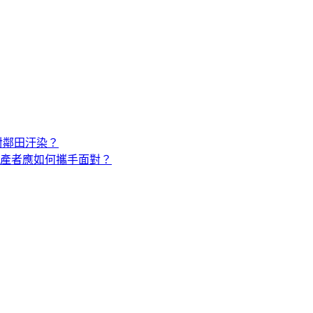
對鄰田汙染？
產者應如何攜手面對？