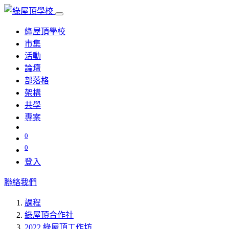
綠屋頂學校
市集
活動
論壇
部落格
架構
共學
專案
0
0
登入
聯絡我們
課程
綠屋頂合作社
2022 綠屋頂工作坊