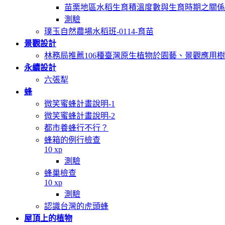
苗栗地區水稻生育積溫度數與生育時期之關係
測驗
璞玉自然農場水稻班-0114-育苗
景觀設計
林務局推薦106種臺灣原生植物於園藝、景觀應用
永續設計
六張犁
蜂
微笑蜜蜂計畫說明-1
微笑蜜蜂計畫說明-2
都市養蜂行不行？
蜂箱的例行檢查
10 xp
測驗
蜂巢檢查
10 xp
測驗
認識台灣的虎頭蜂
屋頂上的植物