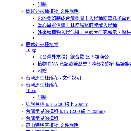
測驗
簡述外來種植物-文件說明
它的夢幻將成台灣夢魘！入侵種粉黛亂子草難
當心異軍潛襲！林務局緊盯陸域入侵種
外來種植物入侵危機：台師大研究顯示，廢耕
簡述外來種植物
10 xp
【台灣外來種】銀合歡 乞丐趕廟公
植物 DNA 竟記載著歷史！構樹說的南島語族
測驗
台灣原生杜鵑花 - 文件說明
台灣原生杜鵑花
10 xp
測驗
細說月桃(9/8 12:00 線上 20min)
台灣常見的樟科(9/15 12:00 線上 20min)
台灣常見的樟科
高山特稀有植物-文件說明