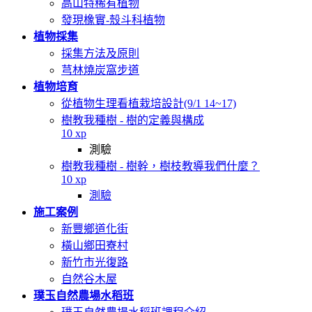
高山特稀有植物
發現橡實-殼斗科植物
植物採集
採集方法及原則
芎林燒炭窩步道
植物培育
從植物生理看植栽培設計(9/1 14~17)
樹教我種樹 - 樹的定義與構成
10 xp
測驗
樹教我種樹 - 樹幹，樹枝教導我們什麼？
10 xp
測驗
施工案例
新豐鄉道化街
橫山鄉田寮村
新竹市光復路
自然谷木屋
璞玉自然農場水稻班