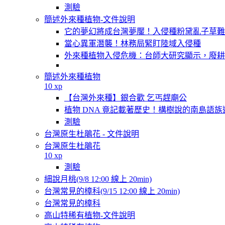
測驗
簡述外來種植物-文件說明
它的夢幻將成台灣夢魘！入侵種粉黛亂子草難
當心異軍潛襲！林務局緊盯陸域入侵種
外來種植物入侵危機：台師大研究顯示，廢耕
簡述外來種植物
10 xp
【台灣外來種】銀合歡 乞丐趕廟公
植物 DNA 竟記載著歷史！構樹說的南島語族
測驗
台灣原生杜鵑花 - 文件說明
台灣原生杜鵑花
10 xp
測驗
細說月桃(9/8 12:00 線上 20min)
台灣常見的樟科(9/15 12:00 線上 20min)
台灣常見的樟科
高山特稀有植物-文件說明