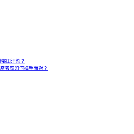
對鄰田汙染？
產者應如何攜手面對？