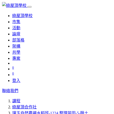
綠屋頂學校
市集
活動
論壇
部落格
架構
共學
專案
0
0
登入
聯絡我們
課程
綠屋頂合作社
璞玉自然農場水稻班-1224 整理苗田-5-篩土