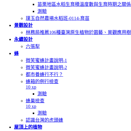
苗栗地區水稻生育積溫度數與生育時期之關係
測驗
璞玉自然農場水稻班-0114-育苗
景觀設計
林務局推薦106種臺灣原生植物於園藝、景觀應用
永續設計
六張犁
蜂
微笑蜜蜂計畫說明-1
微笑蜜蜂計畫說明-2
都市養蜂行不行？
蜂箱的例行檢查
10 xp
測驗
蜂巢檢查
10 xp
測驗
認識台灣的虎頭蜂
屋頂上的植物