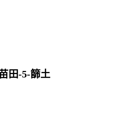
苗田-5-篩土