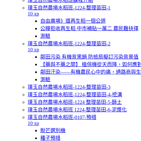
璞玉自然農場水稻班課程介紹
璞玉自然農場水稻班-1224-整理苗田-1
10 xp
自由廣場》還再生稻一個公道
公糧拒收再生稻 中市補貼一萬二 農民難抉擇
測驗
璞玉自然農場水稻班-1224-整理苗田-2
10 xp
鄰田污染 有機背黑鍋 防檢局擬訂污染背景值
【藥與不藥之間】 植保機從天而降，如何應
鄰田汙染——有機農民心中的痛，通路商與生
測驗
璞玉自然農場水稻班-1224-整理苗田-3
璞玉自然農場水稻班-1224-整理苗田-4-挖溝
璞玉自然農場水稻班-1224 整理苗田-5-篩土
璞玉自然農場水稻班 1224-整理苗田-6-泥漿化
璞玉自然農場水稻班-0107-預措
10 xp
脫芒選別機
種子預措