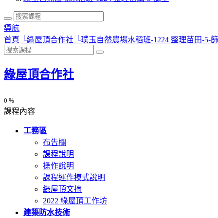
導航
首頁
└
綠屋頂合作社
└
璞玉自然農場水稻班-1224 整理苗田-5-
綠屋頂合作社
0 %
課程內容
工務區
布告欄
課程說明
操作說明
課程運作模式說明
綠屋頂文摘
2022 綠屋頂工作坊
建築防水技術