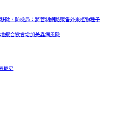
移除，防檢局：將管制網路販售外來植物種子
地銀合歡會增加恙蟲病風險
遷徙史