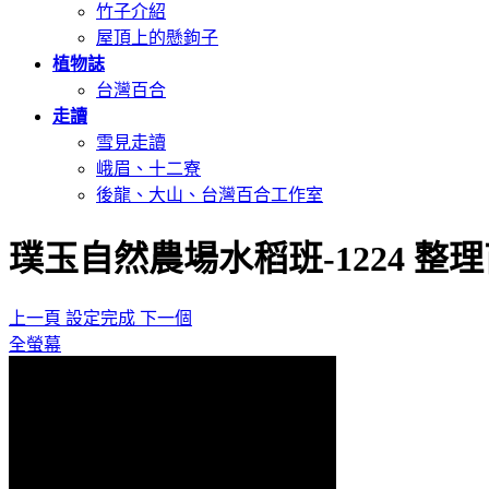
竹子介紹
屋頂上的懸鉤子
植物誌
台灣百合
走讀
雪見走讀
峨眉、十二寮
後龍、大山、台灣百合工作室
璞玉自然農場水稻班-1224 整理
上一頁
設定完成
下一個
全螢幕