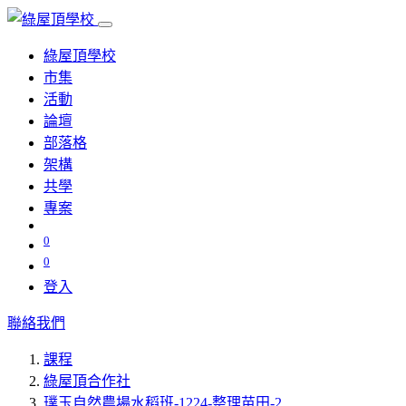
綠屋頂學校
市集
活動
論壇
部落格
架構
共學
專案
0
0
登入
聯絡我們
課程
綠屋頂合作社
璞玉自然農場水稻班-1224-整理苗田-2