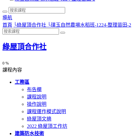
導航
首頁
└
綠屋頂合作社
└
璞玉自然農場水稻班-1224-整理苗田-2
綠屋頂合作社
0 %
課程內容
工務區
布告欄
課程說明
操作說明
課程運作模式說明
綠屋頂文摘
2022 綠屋頂工作坊
建築防水技術