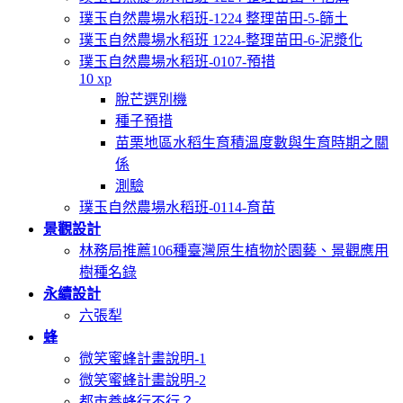
璞玉自然農場水稻班-1224 整理苗田-5-篩土
璞玉自然農場水稻班 1224-整理苗田-6-泥漿化
璞玉自然農場水稻班-0107-預措
10 xp
脫芒選別機
種子預措
苗栗地區水稻生育積溫度數與生育時期之關
係
測驗
璞玉自然農場水稻班-0114-育苗
景觀設計
林務局推薦106種臺灣原生植物於園藝、景觀應用
樹種名錄
永續設計
六張犁
蜂
微笑蜜蜂計畫說明-1
微笑蜜蜂計畫說明-2
都市養蜂行不行？