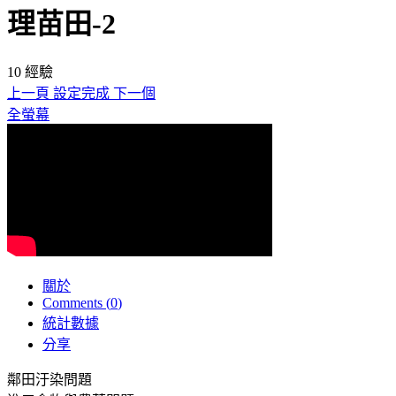
理苗田-2
10
經驗
上一頁
設定完成
下一個
全螢幕
關於
Comments (
0
)
統計數據
分享
鄰田汙染問題