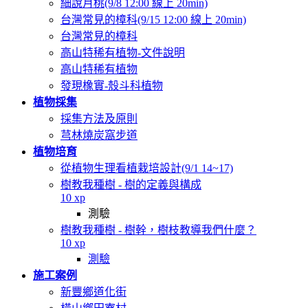
細說月桃(9/8 12:00 線上 20min)
台灣常見的樟科(9/15 12:00 線上 20min)
台灣常見的樟科
高山特稀有植物-文件說明
高山特稀有植物
發現橡實-殼斗科植物
植物採集
採集方法及原則
芎林燒炭窩步道
植物培育
從植物生理看植栽培設計(9/1 14~17)
樹教我種樹 - 樹的定義與構成
10 xp
測驗
樹教我種樹 - 樹幹，樹枝教導我們什麼？
10 xp
測驗
施工案例
新豐鄉道化街