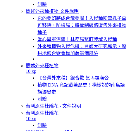
測驗
簡述外來種植物-文件說明
它的夢幻將成台灣夢魘！入侵種粉黛亂子草
難移除，防檢局：將管制網路販售外來植物
種子
當心異軍潛襲！林務局緊盯陸域入侵種
外來種植物入侵危機：台師大研究顯示，廢
耕地銀合歡會增加恙蟲病風險
簡述外來種植物
10 xp
【台灣外來種】銀合歡 乞丐趕廟公
植物 DNA 竟記載著歷史！構樹說的南島語
族遷徙史
測驗
台灣原生杜鵑花 - 文件說明
台灣原生杜鵑花
10 xp
測驗