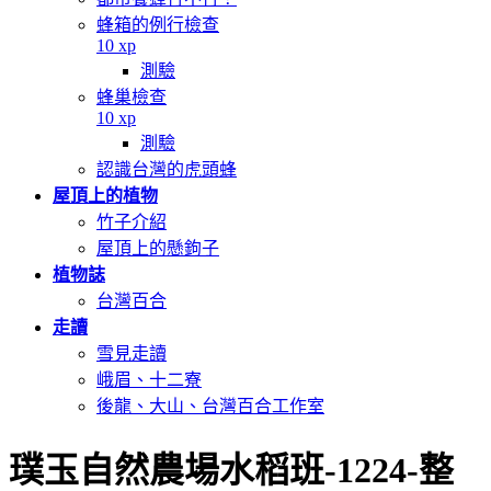
蜂箱的例行檢查
10 xp
測驗
蜂巢檢查
10 xp
測驗
認識台灣的虎頭蜂
屋頂上的植物
竹子介紹
屋頂上的懸鉤子
植物誌
台灣百合
走讀
雪見走讀
峨眉、十二寮
後龍、大山、台灣百合工作室
璞玉自然農場水稻班-1224-整