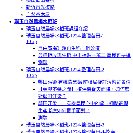
橫山鄉田寮村
新竹市光復路
自然谷木屋
璞玉自然農場水稻班
璞玉自然農場水稻班課程介紹
璞玉自然農場水稻班-1224-整理苗田-1
10 xp
自由廣場》還再生稻一個公道
公糧拒收再生稻 中市補貼一萬二 農民難抉擇
測驗
璞玉自然農場水稻班-1224-整理苗田-2
10 xp
鄰田污染 有機背黑鍋 防檢局擬訂污染背景值
【藥與不藥之間】 植保機從天而降，如何應
對鄰田汙染？
鄰田汙染——有機農民心中的痛，通路商與
生產者應如何攜手面對？
測驗
璞玉自然農場水稻班-1224-整理苗田-3
璞玉自然農場水稻班-1224-整理苗田-4-挖溝