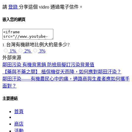
請
登錄
分享這個 video 通過電子信件。
嵌入您的網頁
台灣有機耕地比例大約是多少?
1
.
1%
2%
3%
外部來源
鄰田污染 有機背黑鍋 防檢局擬訂污染背景值
【藥與不藥之間】 植保機從天而降，如何應對鄰田汙染？
鄰田汙染——有機農民心中的痛，通路商與生產者應如何攜手
面對？
主要連結
首頁
商店
活動