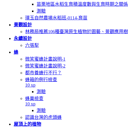
苗栗地區水稻生育積溫度數與生育時期之關係
測驗
璞玉自然農場水稻班-0114-育苗
景觀設計
林務局推薦106種臺灣原生植物於園藝、景觀應用
永續設計
六張犁
蜂
微笑蜜蜂計畫說明-1
微笑蜜蜂計畫說明-2
都市養蜂行不行？
蜂箱的例行檢查
10 xp
測驗
蜂巢檢查
10 xp
測驗
認識台灣的虎頭蜂
屋頂上的植物