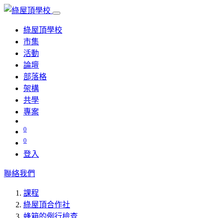
綠屋頂學校
市集
活動
論壇
部落格
架構
共學
專案
0
0
登入
聯絡我們
課程
綠屋頂合作社
蜂箱的例行檢查