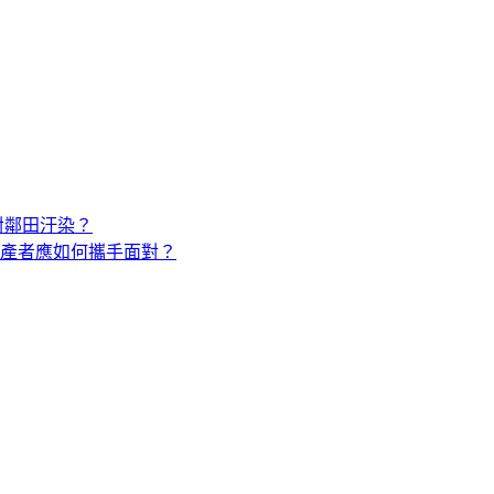
對鄰田汙染？
產者應如何攜手面對？