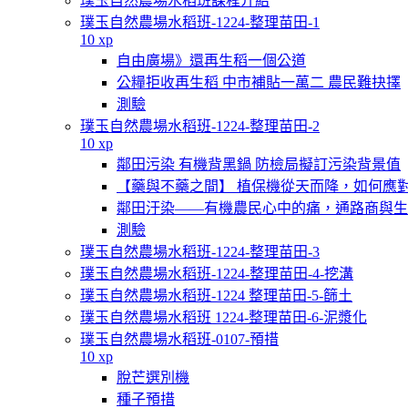
璞玉自然農場水稻班課程介紹
璞玉自然農場水稻班-1224-整理苗田-1
10 xp
自由廣場》還再生稻一個公道
公糧拒收再生稻 中市補貼一萬二 農民難抉擇
測驗
璞玉自然農場水稻班-1224-整理苗田-2
10 xp
鄰田污染 有機背黑鍋 防檢局擬訂污染背景值
【藥與不藥之間】 植保機從天而降，如何應
鄰田汙染——有機農民心中的痛，通路商與生
測驗
璞玉自然農場水稻班-1224-整理苗田-3
璞玉自然農場水稻班-1224-整理苗田-4-挖溝
璞玉自然農場水稻班-1224 整理苗田-5-篩土
璞玉自然農場水稻班 1224-整理苗田-6-泥漿化
璞玉自然農場水稻班-0107-預措
10 xp
脫芒選別機
種子預措