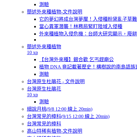
測驗
簡述外來種植物-文件說明
它的夢幻將成台灣夢魘！入侵種粉黛亂子草難
當心異軍潛襲！林務局緊盯陸域入侵種
外來種植物入侵危機：台師大研究顯示，廢耕
簡述外來種植物
10 xp
【台灣外來種】銀合歡 乞丐趕廟公
植物 DNA 竟記載著歷史！構樹說的南島語族
測驗
台灣原生杜鵑花 - 文件說明
台灣原生杜鵑花
10 xp
測驗
細說月桃(9/8 12:00 線上 20min)
台灣常見的樟科(9/15 12:00 線上 20min)
台灣常見的樟科
高山特稀有植物-文件說明