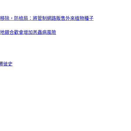
移除，防檢局：將管制網路販售外來植物種子
地銀合歡會增加恙蟲病風險
遷徙史