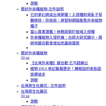
測驗
簡述外來種植物-文件說明
它的夢幻將成台灣夢魘！入侵種粉黛亂子草
難移除，防檢局：將管制網路販售外來植物
種子
當心異軍潛襲！林務局緊盯陸域入侵種
外來種植物入侵危機：台師大研究顯示，廢
耕地銀合歡會增加恙蟲病風險
簡述外來種植物
10 xp
【台灣外來種】銀合歡 乞丐趕廟公
植物 DNA 竟記載著歷史！構樹說的南島語
族遷徙史
測驗
台灣原生杜鵑花 - 文件說明
台灣原生杜鵑花
10 xp
測驗