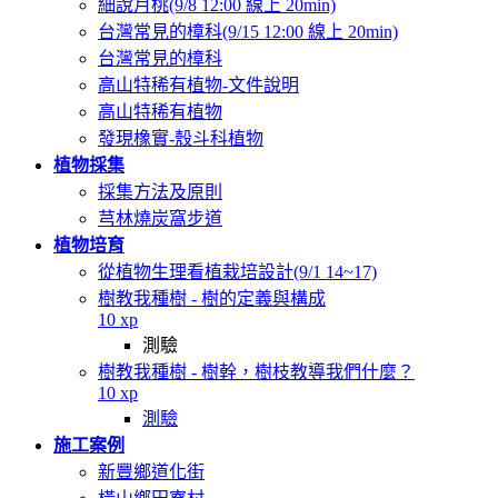
細說月桃(9/8 12:00 線上 20min)
台灣常見的樟科(9/15 12:00 線上 20min)
台灣常見的樟科
高山特稀有植物-文件說明
高山特稀有植物
發現橡實-殼斗科植物
植物採集
採集方法及原則
芎林燒炭窩步道
植物培育
從植物生理看植栽培設計(9/1 14~17)
樹教我種樹 - 樹的定義與構成
10 xp
測驗
樹教我種樹 - 樹幹，樹枝教導我們什麼？
10 xp
測驗
施工案例
新豐鄉道化街