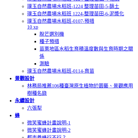
璞玉自然農場水稻班-1224 整理苗田-5-篩土
璞玉自然農場水稻班 1224-整理苗田-6-泥漿化
璞玉自然農場水稻班-0107-預措
10 xp
脫芒選別機
種子預措
苗栗地區水稻生育積溫度數與生育時期之關
係
測驗
璞玉自然農場水稻班-0114-育苗
景觀設計
林務局推薦106種臺灣原生植物於園藝、景觀應用
樹種名錄
永續設計
六張犁
蜂
微笑蜜蜂計畫說明-1
微笑蜜蜂計畫說明-2
都市養蜂行不行？