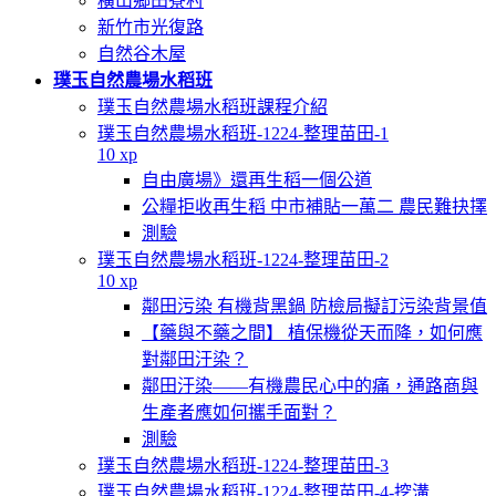
橫山鄉田寮村
新竹市光復路
自然谷木屋
璞玉自然農場水稻班
璞玉自然農場水稻班課程介紹
璞玉自然農場水稻班-1224-整理苗田-1
10 xp
自由廣場》還再生稻一個公道
公糧拒收再生稻 中市補貼一萬二 農民難抉擇
測驗
璞玉自然農場水稻班-1224-整理苗田-2
10 xp
鄰田污染 有機背黑鍋 防檢局擬訂污染背景值
【藥與不藥之間】 植保機從天而降，如何應
對鄰田汙染？
鄰田汙染——有機農民心中的痛，通路商與
生產者應如何攜手面對？
測驗
璞玉自然農場水稻班-1224-整理苗田-3
璞玉自然農場水稻班-1224-整理苗田-4-挖溝