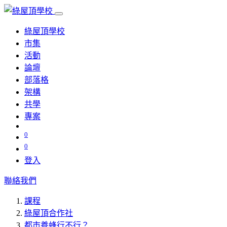
綠屋頂學校
市集
活動
論壇
部落格
架構
共學
專案
0
0
登入
聯絡我們
課程
綠屋頂合作社
都市養蜂行不行？