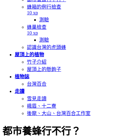
蜂箱的例行檢查
10 xp
測驗
蜂巢檢查
10 xp
測驗
認識台灣的虎頭蜂
屋頂上的植物
竹子介紹
屋頂上的懸鉤子
植物誌
台灣百合
走讀
雪見走讀
峨眉、十二寮
後龍、大山、台灣百合工作室
都市養蜂行不行？