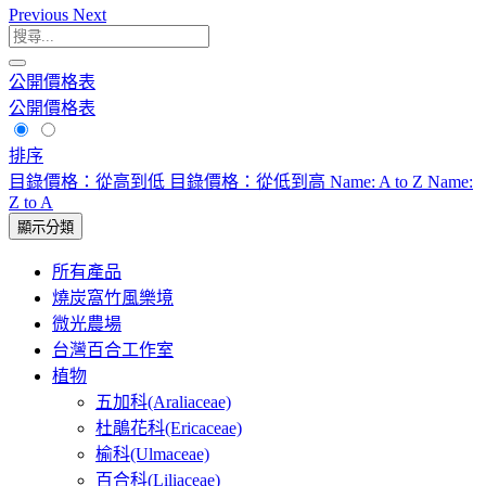
Previous
Next
公開價格表
公開價格表
排序
目錄價格：從高到低
目錄價格：從低到高
Name: A to Z
Name:
Z to A
顯示分類
所有產品
燒炭窩竹風樂境
微光農場
台灣百合工作室
植物
五加科(Araliaceae)
杜鵑花科(Ericaceae)
榆科(Ulmaceae)
百合科(Liliaceae)