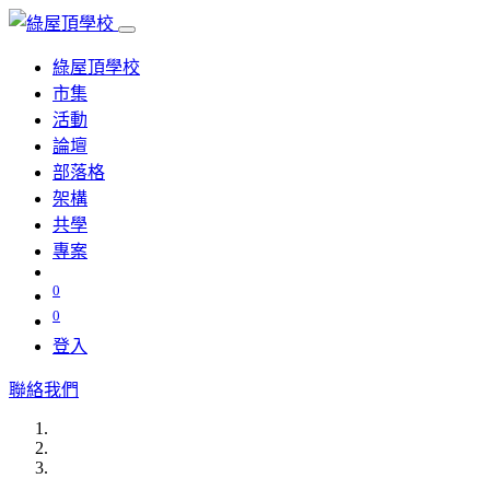
綠屋頂學校
市集
活動
論壇
部落格
架構
共學
專案
0
0
登入
聯絡我們