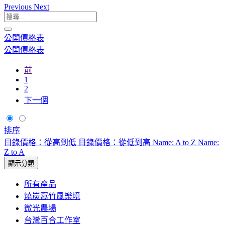
Previous
Next
公開價格表
公開價格表
前
1
2
下一個
排序
目錄價格：從高到低
目錄價格：從低到高
Name: A to Z
Name:
Z to A
顯示分類
所有產品
燒炭窩竹風樂境
微光農場
台灣百合工作室