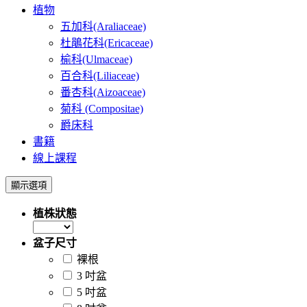
植物
五加科(Araliaceae)
杜鵑花科(Ericaceae)
榆科(Ulmaceae)
百合科(Liliaceae)
番杏科(Aizoaceae)
菊科 (Compositae)
爵床科
書籍
線上課程
顯示選項
植株狀態
盆子尺寸
裸根
3 吋盆
5 吋盆