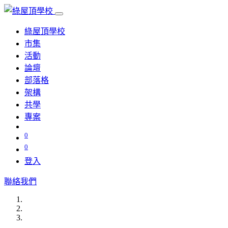
綠屋頂學校
市集
活動
論壇
部落格
架構
共學
專案
0
0
登入
聯絡我們