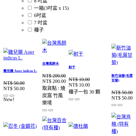
8 吋盆
一箱(3吋盆 x 15)
6吋盆
7 吋盆
種子
台灣馬醉木
射干
雞兒腸 Aster indicus L.
NT$
200.00
新竹油菊(毛葉
NT$
10.00
甘菊)
NT$
200.00
NT$
50.00
NT$
10.00
取貨點 : 燒
NT$
50.00
種子一包 30 顆
NT$
50.00
炭窩 竹風
NT$
50.00
New!
樂境