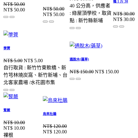
橘 1 斤 30
NT$
50.00
40 公分高，供應者
NT$
50.00
NT$
50.00
: 綠屋頂學校，取貨
NT$
30.00
NT$
50.00
NT$
30.00
點 : 新竹縣新埔
荸薺
通脫木(蓪草)
NT$
5.00
NT$
5.00
自行取貨 : 新竹竹東軟橋、新
NT$
150.00
NT$
150.00
竹芎林燒炭窩、新竹新埔、台
北客家農場 /水花園市集
腎蕨
烏來杜鵑
NT$
10.00
NT$
120.00
NT$
10.00
NT$
120.00
裸根