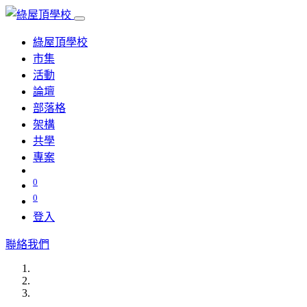
綠屋頂學校
市集
活動
論壇
部落格
架構
共學
專案
0
0
登入
聯絡我們