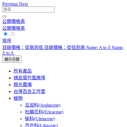
Previous
Next
公開價格表
公開價格表
排序
目錄價格：從高到低
目錄價格：從低到高
Name: A to Z
Name:
Z to A
顯示分類
所有產品
燒炭窩竹風樂境
微光農場
台灣百合工作室
植物
五加科(Araliaceae)
杜鵑花科(Ericaceae)
榆科(Ulmaceae)
百合科(Liliaceae)