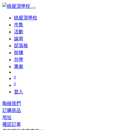
綠屋頂學校
市集
活動
論壇
部落格
架構
共學
專案
0
0
登入
聯絡我們
訂購商品
地址
確認訂單