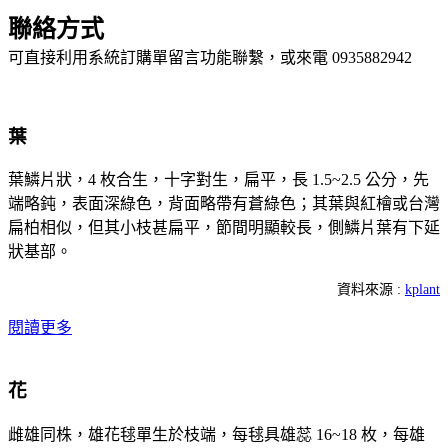
聯絡方式
可直接利用系統訂購單留言功能聯繫，或來電 0935882942
葉
葉鱗片狀，4 枚合生，十字對生，扁平，長 1.5~2.5 公分，先
端略鈍，表面深綠色，背面略帶有蒼綠色；其葉與紅檜或台灣
扁柏相似，但其小枝甚扁平，節間明顯較長，側鱗片葉有下延
狀基部。
資料來源 :
kplant
閱讀更多
花
雌雄同株，雄花毬單生於枝端，每毬具雄蕊 16~18 枚，每雄