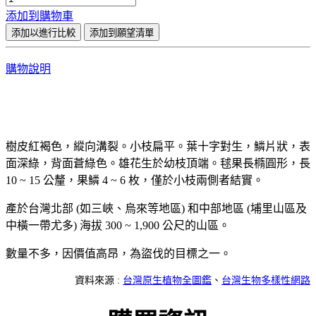
添加到購物車
添加以進行比較
添加到願望清單
購物說明
樹皮紅褐色，縱向溝裂。小枝扁平。葉十字對生，鱗片狀，表
面深綠，背面蒼綠色。雄花生於幼枝頂端。毬果長橢圓形，長
10 ~ 15 公釐，果鱗 4 ~ 6 枚，僅於小枝兩側者結實。
產於台灣北部 (如三峽、烏來等地區) 和中部地區 (埔里山區及
中橫一帶尤多) 海拔 300 ~ 1,900 公尺的山區。
數量不多，因價值高昂，為盜伐的目標之一。
資料來源 :
台灣原生植物全圖鑑
、
台灣生物多樣性網路