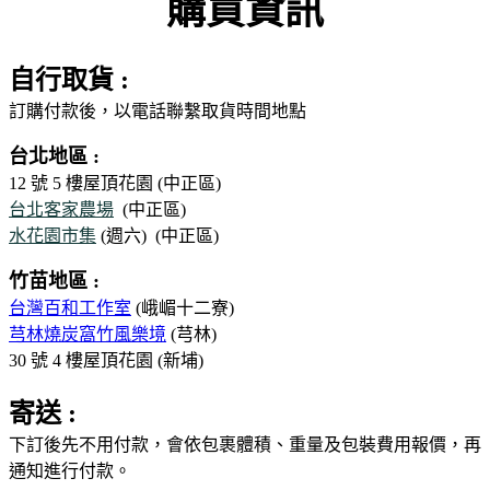
購買資訊
自行取貨 :
訂購付款後，以電話聯繫取貨時間地點
台北地區 :
12 號 5 樓屋頂花園 (中正區)
台北客家農場
(中正區)
水花園市集
(週六)
(中正區)
竹苗地區 :
台灣百和工作室
(峨嵋十二寮)
芎林燒炭窩竹風樂境
(芎林)
30 號 4 樓屋頂花園 (新埔)
寄送 :
下訂後先不用付款，會依包裹體積、重量及包裝費用報價，再
通知進行付款。