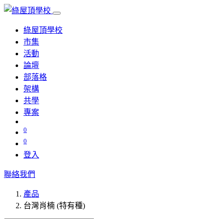
綠屋頂學校
市集
活動
論壇
部落格
架構
共學
專案
0
0
登入
聯絡我們
產品
台灣肖楠 (特有種)