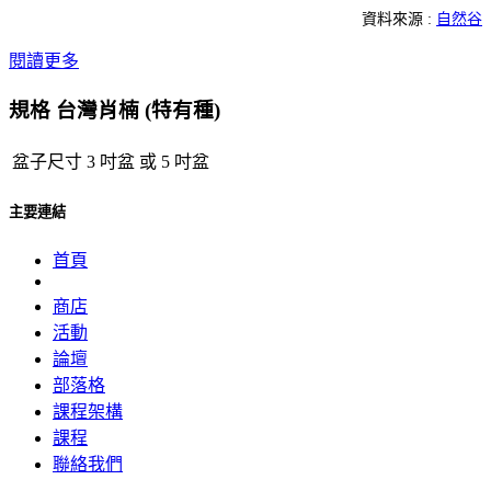
資料來源 :
自然谷
閱讀更多
規格 台灣肖楠 (特有種)
盆子尺寸
3 吋盆
或
5 吋盆
主要連結
首頁
商店
活動
論壇
部落格
課程架構
課程
聯絡我們