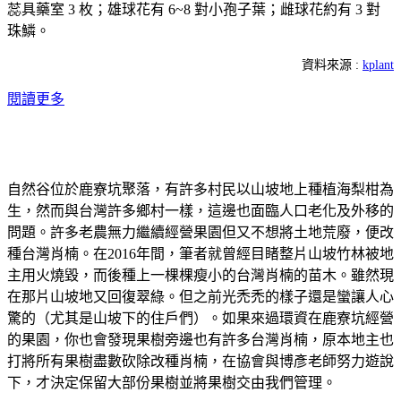
蕊具藥室 3 枚；雄球花有 6~8 對小孢子葉；雌球花約有 3 對
珠鱗。
資料來源 :
kplant
閱讀更多
自然谷位於鹿寮坑聚落，有許多村民以山坡地上種植海梨柑為
生，然而與台灣許多鄉村一樣，這邊也面臨人口老化及外移的
問題。許多老農無力繼續經營果園但又不想將土地荒廢，便改
種台灣肖楠。在2016年間，筆者就曾經目睹整片山坡竹林被地
主用火燒毀，而後種上一棵棵瘦小的台灣肖楠的苗木。雖然現
在那片山坡地又回復翠綠。但之前光禿禿的樣子還是蠻讓人心
驚的（尤其是山坡下的住戶們）。如果來過環資在鹿寮坑經營
的果園，你也會發現果樹旁邊也有許多台灣肖楠，原本地主也
打將所有果樹盡數砍除改種肖楠，在協會與博彥老師努力遊說
下，才決定保留大部份果樹並將果樹交由我們管理。