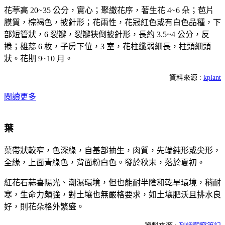
花葶高 20~35 公分，實心；聚繖花序，著生花 4~6 朵；苞片
膜質，棕褐色，披針形；花兩性，花冠紅色或有白色品種，下
部短管狀，6 裂瓣，裂瓣狹倒披針形，長約 3.5~4 公分，反
捲；雄蕊 6 枚，子房下位，3 室，花柱纖弱細長，柱頭細頭
狀。花期 9~10 月。
資料來源 :
kplant
閱讀更多
葉
葉帶狀較窄，色深綠，自基部抽生，肉質，先端鈍形或尖形，
全緣，上面青綠色，背面粉白色。發於秋末，落於夏初。
紅花石蒜喜陽光、潮濕環境，但也能耐半陰和乾旱環境，稍耐
寒，生命力頗強，對土壤也無嚴格要求，如土壤肥沃且排水良
好，則花朵格外繁盛。