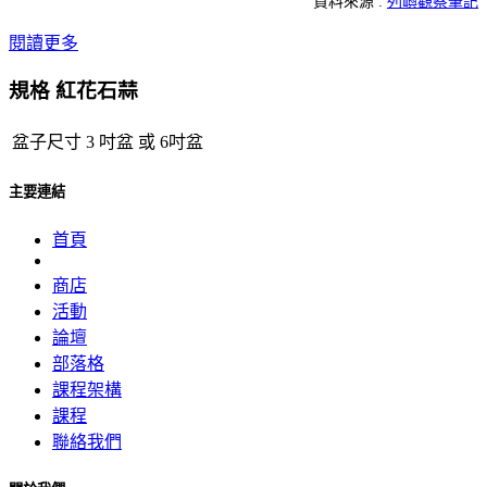
資料來源 :
列嶼觀察筆記
閱讀更多
規格 紅花石蒜
盆子尺寸
3 吋盆
或
6吋盆
主要連結
首頁
商店
活動
論壇
部落格
課程架構
課程
聯絡我們