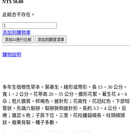
NT$
50.00
此組合不存在。
添加到購物車
添加以進行比較
添加到願望清單
購物說明
多年生宿根性草本。葉基生，線形或帶形，長 15 ~ 30 公分，
寬 1 ~ 2 公分。花葶高 20 ~ 35 公分，撒形花絮，著生花 4 ~ 6
朵；苞片膜質，棕褐色，披針形；花兩性，花冠紅色，下部短
管狀，先端六裂辦，裂辦狹倒披針形，長約 3.5 ~ 4 公分，反
捲；雄蕊 6 枚；子房下位，三室，花柱纖弱細長，柱頭細頭
狀。瘦果背裂，種子多數。