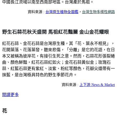
中國長江流域以南至西南部地區。台灣產於馬祖。
資料來源 :
台灣原生植物全圖鑑
，
台灣生物多樣性網路
野生石蒜花秋天盛開 馬祖紅花豔麗 金山金花耀眼
紅花石蒜、金花石蒜是台灣原生種，其「花、葉永不相見」，
花開葉落、花落葉發，聽來悲傷，「分離」是它的花語，在日
本又被稱為彼岸花，有接引生死之意。然而，石蒜花形張裂蜷
曲、顏色鮮豔，紅花石蒜紅如火；金花石蒜黃似金；玫瑰石
蒜、紅藍石蒜更有紫紅、淡紫、粉紅等顏色，花瓣尖還帶有一
抹藍，是台灣極具特色的野生季節花卉。
資料來源 :
上下游 News & Market
閱讀更多
花