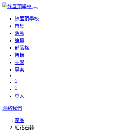
綠屋頂學校
市集
活動
論壇
部落格
架構
共學
專案
0
0
登入
聯絡我們
產品
紅花石蒜