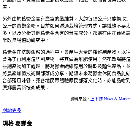
差。
另外由於葛鬱金含有豐富的纖維質，大約每15公斤只能換取1
公斤的葛鬱金粉。目前如何透過栽培管理方式，讓纖維不要太
多，以及分析其他葛鬱金含有的營養成分，都還在由花蓮區農
業改良場協助研究中。
葛鬱金在洗製澱粉的過程中，會產生大量的纖維副產物，以往
會為了再利用這些副產物，將其做為堆肥使用；然花改場將這
些副產物加工處理，將葛鬱金纖維應用於餅乾及麵包產品，並
將農產加值技術與部落成分享，期望未來葛鬱金休閒食品能結
合部落風味餐，讓各地民眾體驗原民部落文化時，亦能品嚐到
原鄉農業新技術成果。
資料來源 :
上下游 News & Market
閱讀更多
規格 葛鬱金