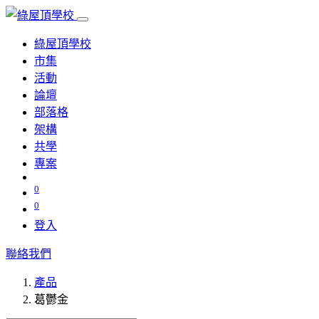
綠屋頂學校
市集
活動
論壇
部落格
架構
共學
專案
0
0
登入
聯絡我們
產品
葛鬱金