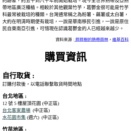
的跡象，約五千到八千年前開始栽培。現今全世界熱帶及亞熱
帶地區廣泛種植。相較於其他觀葉竹芋，葛鬱金很可能是竹芋
科最常被栽培的種類。台灣通常稱之為粉薯、藕薯或太白薯，
大約在明清時期便有栽培，一說是華南移民引進，一說是原住
民自東南亞引進，可惜現在認識葛鬱金的人已經越來越少。
資料來源 :
胖胖樹的熱帶雨林
，
維基百科
購買資訊
自行取貨 :
訂購付款後，以電話聯繫取貨時間地點
台北地區 :
12 號 5 樓屋頂花園 (中正區)
台北客家農場
(中正區)
水花園市集
(週六)
(中正區)
竹苗地區 :