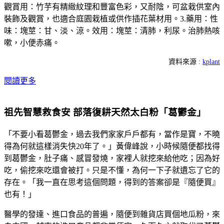
觀賞用：竹芋有精緻紋理和豐富色彩，又耐陰，可盆栽供室內
裝飾及觀賞，也適合庭園栽植或供作插花葉材用。3.藥用：性
味：塊莖：甘、淡、涼。效用：塊莖：清肺，利尿。治肺熱咳
嗽，小便赤痛。
資料來源 :
kplant
閱讀更多
祖先智慧救食安 部落復耕天然太白粉「葛鬱金」
「不要小看葛鬱金，過去我們家家戶戶都有，當作是寶，不曉
得為何就這樣消失快20年了。」黃偉峰說，小時候隨便都找得
到葛鬱金，肚子痛、感冒發燒，家裡人就挖來給他吃；因為好
吃，偷挖來吃還會被打。只是不懂，為何一下子就遺忘了它的
存在。「我一直在思考這個問題，得到的答案卻是『隨便買』
也有！」
醫學的發達、進口食品的普遍，隨便到雜貨店買個地瓜粉，來