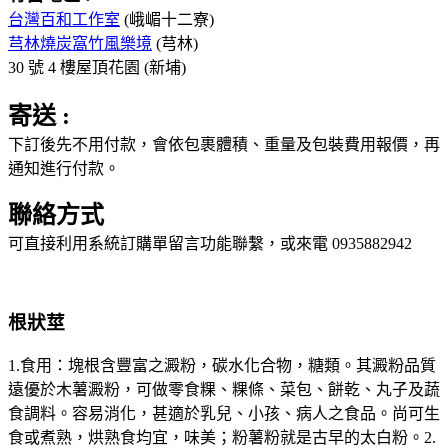
台灣百和工作室
(峨嵋十二寮)
芎林燒炭窩竹風樂境
(芎林)
30 號 4 樓屋頂花園 (新埔)
寄送 :
下訂後先不用付款，會依包裹體積、重量及包裝費用報價，再
通知進行付款。
聯絡方式
可直接利用系統訂購單留言功能聯繫，或來電 0935882942
根狀莖
1.食用：塊根含豐富之澱粉，碳水化合物，糖類。其澱粉品質
遠優於木薯澱粉，可做零食粿、粿條、菜包、餅乾、丸子及蔬
食調料。容易消化，甚適於乳兒、小孩、病人之食品。尚可生
食或煮熟，烘熟食均宜，味美；粉薯粉就是古早的太白粉。2.