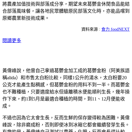
將農產加值技術與部落成分享，期望未來葛鬱金休閒食品能結
合部落風味餐，讓各地民眾體驗原民部落文化時，亦能品嚐到
原鄉農業新技術成果。
資料來源 :
食力 foodNEXT
閱讀更多
黃偉峰說，他曾自己拿過葛鬱金加工成的葛鬱金粉（阿美族語
稱alida）和市售太白粉比較，同樣1公升的湯水，太白粉要20
公克才能產生黏稠感，但葛鬱金粉的用料不到一半。而葛鬱金
也不難種植，只要適度給水但遠離積水便能順利生長，幾年操
作下來，約1到5月是最適合種植的時間，到11、12月便能收
成。
不過也因為它太會生長，反而生鮮的保存變得較為困難。黃偉
峰說，除非磨成粉，否則即使冰到冰箱它都會繼續發芽生長。
有趣的是，黃偉峰自己測試以農藥、化肥，反而會長得比較