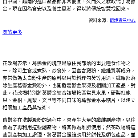
自中國、越南的進口產品都非常便宜，久而久之就取代了葛鬱
金。現在因為食安以及養生風潮，得以將傳統智慧找回來。
資料來源 :
環境資訊中心
閱讀更多
花改場表示，葛鬱金的塊莖是原住民部落的重要糧食作物之
一，除可生食或煮熟、炒食外，因富含澱粉、纖維質等成分，
亦常做為太白粉生產的原料以用於料理勾芡等用途。織羅部落
除生產葛鬱金澱粉外，也開發葛鬱金果凍及相關加工產品，對
此，花改場特別將葛鬱金結合該場轄區常見水果，研製紅龍
果、金柑、鳳梨、文旦等不同口味的葛鬱金水果糖片，以建立
相關加工產品與技術。
葛鬱金在洗製澱粉的過程中，會產生大量的纖維副產物，以往
會為了再利用這些副產物，將其做為堆肥使用；然花改場將這
些副產物加工處理，將葛鬱金纖維應用於餅乾及麵包產品，並