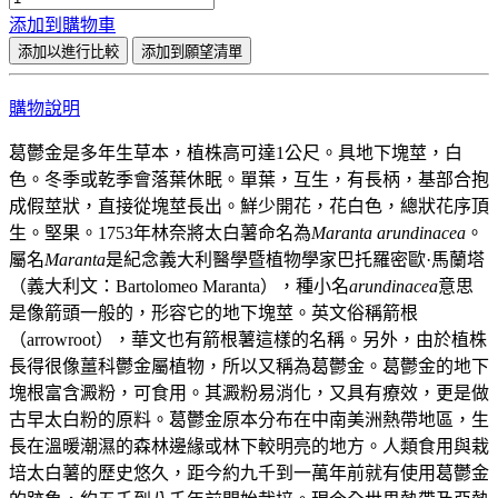
添加到購物車
添加以進行比較
添加到願望清單
購物說明
葛鬱金是多年生草本，植株高可達1公尺。具地下塊莖，白
色。冬季或乾季會落葉休眠。單葉，互生，有長柄，基部合抱
成假莖狀，直接從塊莖長出。鮮少開花，花白色，總狀花序頂
生。堅果。1753年林奈將太白薯命名為
Maranta arundinacea
。
屬名
Maranta
是紀念義大利醫學暨植物學家巴托羅密歐·馬蘭塔
（義大利文：Bartolomeo Maranta），種小名
arundinacea
意思
是像箭頭一般的，形容它的地下塊莖。英文俗稱箭根
（arrowroot），華文也有箭根薯這樣的名稱。另外，由於植株
長得很像薑科鬱金屬植物，所以又稱為葛鬱金。葛鬱金的地下
塊根富含澱粉，可食用。其澱粉易消化，又具有療效，更是做
古早太白粉的原料。葛鬱金原本分布在中南美洲熱帶地區，生
長在溫暖潮濕的森林邊緣或林下較明亮的地方。人類食用與栽
培太白薯的歷史悠久，距今約九千到一萬年前就有使用葛鬱金