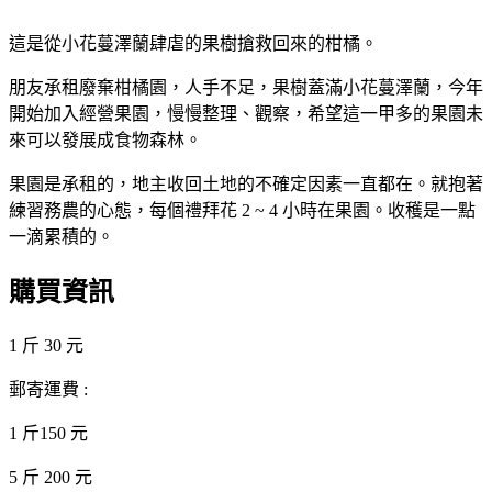
這是從小花蔓澤蘭肆虐的果樹搶救回來的柑橘。
朋友承租廢棄柑橘園，人手不足，果樹蓋滿小花蔓澤蘭，今年
開始加入經營果園，慢慢整理、觀察，希望這一甲多的果園未
來可以發展成食物森林。
果園是承租的，地主收回土地的不確定因素一直都在。就抱著
練習務農的心態，每個禮拜花 2 ~ 4 小時在果園。收穫是一點
一滴累積的。
購買資訊
1 斤 30 元
郵寄運費 :
1 斤150 元
5 斤 200 元