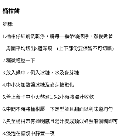
桶柑餅
步驟:
1.桶柑仔細刷洗乾淨，將每一顆蒂頭挖除，然後延著
周圍平均切出8道深痕 (上下部份要保留不可切斷)
2.稍微輕壓一下
3.放入鍋中，倒入冰糖，水及麥芽糖
4.中小火加熱讓冰糖及麥芽糖融化
5.蓋上蓋子中小火熬煮1.5-2小時將湯汁收乾
6.中間不時將桶柑壓一下定型並且翻面以利味道均勻
7.煮至桶柑帶有透明感且湯汁變成類似蜂蜜般濃稠即可
8.浸泡在糖漿中靜置一夜