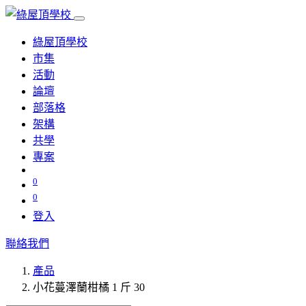
綠屋頂學校
市集
活動
論壇
部落格
架構
共學
專案
0
0
登入
聯絡我們
產品
小花蔓澤蘭柑橘 1 斤 30