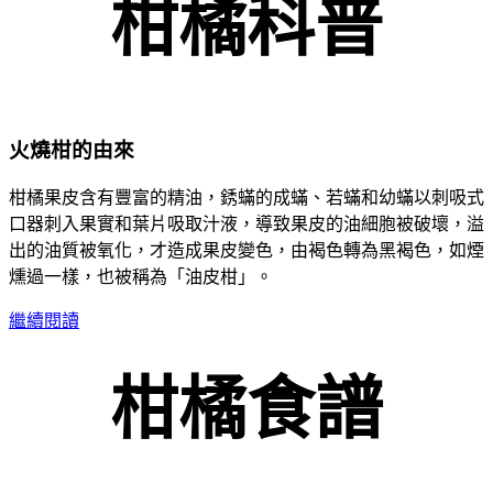
柑橘科普
火燒柑的由來
柑橘果皮含有豐富的精油，銹蟎的成蟎、若蟎和幼蟎以刺吸式
口器刺入果實和葉片吸取汁液，導致果皮的油細胞被破壞，溢
出的油質被氧化，才造成果皮變色，由褐色轉為黑褐色，如煙
燻過一樣，也被稱為「油皮柑」。​
繼續閱讀
柑橘食譜