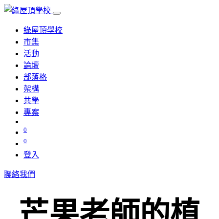
綠屋頂學校
市集
活動
論壇
部落格
架構
共學
專案
0
0
登入
聯絡我們
芒果老師的植