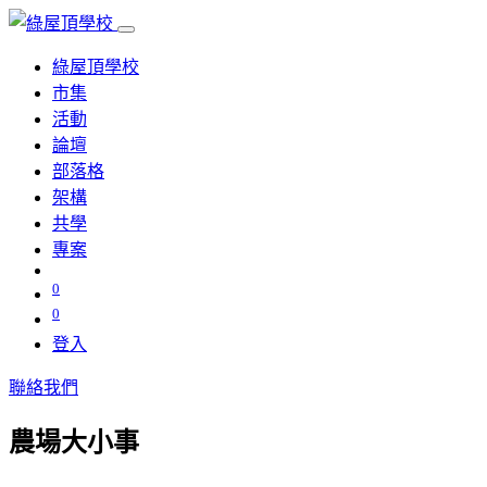
綠屋頂學校
市集
活動
論壇
部落格
架構
共學
專案
0
0
登入
聯絡我們
農場大小事