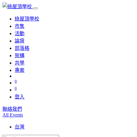
綠屋頂學校
市集
活動
論壇
部落格
架構
共學
專案
0
0
登入
聯絡我們
All Events
台灣