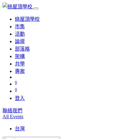
綠屋頂學校
市集
活動
論壇
部落格
架構
共學
專案
0
0
登入
聯絡我們
All Events
台灣