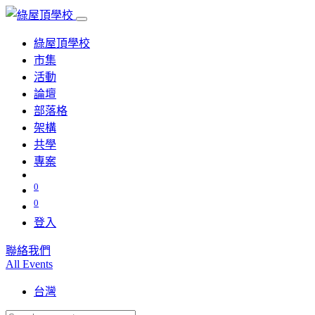
綠屋頂學校
市集
活動
論壇
部落格
架構
共學
專案
0
0
登入
聯絡我們
All Events
台灣