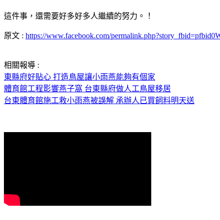
這件事，還需要好多好多人繼續的努力。！
原文 :
https://www.facebook.com/permalink.php?story_fbid
相關報導 :
東縣府好貼心 打造鳥屋讓小雨燕能夠有個家
體育館工程影響燕子窩 台東縣府做人工鳥屋移居
台東體育館施工救小雨燕被誤解 承辦人已買飼料明天送