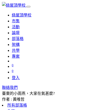
綠屋頂學校
市集
活動
論壇
部落格
架構
共學
專案
0
0
登入
聯絡我們
臺東的小雨燕，大家在氣甚麼?
作者 : 黃唯哲
所有部落格