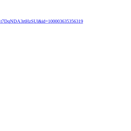
SXt7DqNDA3rtHzSUl&id=100003635356319