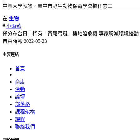
中興大學就讀，臺中市野生動物保育學會擔任志工
在
生物
#
小雨燕
僅分布台日！稀有「黃尾弓蜓」棲地陷危機 專家盼減環境擾動
自由時報 2022-05-23
主要連結
首頁
商店
活動
論壇
部落格
課程架構
課程
聯絡我們