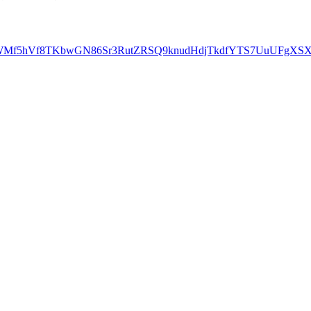
=pfbid0WMf5hVf8TKbwGN86Sr3RutZRSQ9knudHdjTkdfYTS7UuUFgX