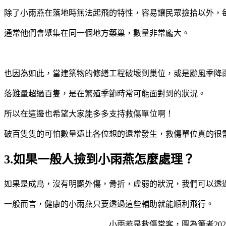
除了小雨燕在落地時無法起飛的特性，容易讓民眾撿拾以外，
通常他們會聚集在同一個地方築巢，數量非常龐大。
也因為如此，當建築物的修繕工程破壞到巢位，或是颱風季降
落難量超過百隻，是在繁殖季節時常可能面對到的狀況。
所以在這邊也希望大家能多多支持救傷單位啊！
破百隻隻的可怕數量遠比各位想的還常發生，救傷單位真的很
3.如果一般人撿到小雨燕怎麼處理？
如果是成鳥，沒有明顯外傷，骨折，虛弱的狀況，我們可以透
一般而言，健康的小雨燕只要透過這些輔助就能順利飛行。
小雨燕是救傷常客，圖為筆者20