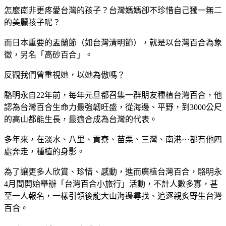
怎麼南非更疼愛台灣的孩子？台灣媽媽卻不珍惜自己獨一無二
的美麗孩子呢？
而日本重要的盂蘭節（如台灣清明節），就是以台灣百合為象
徵，另名「高砂百合」。
反觀我們曾重視她，以她為傲嗎？
駱明永自22年前，每年元旦都召集一群朋友種植台灣百合，他
認為台灣百合生命力最強韌旺盛，從海邊、平野，到3000公尺
的高山都能生長，最適合成為台灣的代表。
多年來，在淡水、八里、貢寮、苗栗、三灣、南港⋯都有他四
處奔走，種植的身影。
為了讓更多人欣賞、珍惜、感動，進而廣植台灣百合，駱明永
4月間開始舉辦「台灣百合小旅行」活動，不計人數多寡，甚
至一人報名，一樣引領後龍大山海邊尋找、追逐親炙野生台灣
百合。