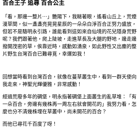
百合王子 追尋 百合公主
「看，那邊一整片⋯」艷陽下，我瞇著眼，遙看山丘上，荒煙
漫草間，似一盞盞亮晃晃星辰的一朵朵白淨百合正努力盛放，
但若不是駱明永引路，誰能看到這如來自仙境的花兒隱身荒野
呢？我們跟著他，爬上陡坡，走進草長及大腿的野地，邊走邊
撥開茂密的草，俟靠近時，感動如湧泉，如此野性又出塵的整
片野生台灣百合已難尋覓，幸運如我！
回想當時看到台灣百合，就像在蔓草叢生中，看到一群天使向
我走來，神聖光輝優雅，非常感動！
經過荒廢多年的碉堡，明永指著碉堡上面叢生的亂草堆：「有
一朵百合，旁邊有幾株再一周左右就會開花的」我努力看，怎
麼也分不清幾株埋在草叢中，尚未開花的百合？
而他已尋花千百度了呀！