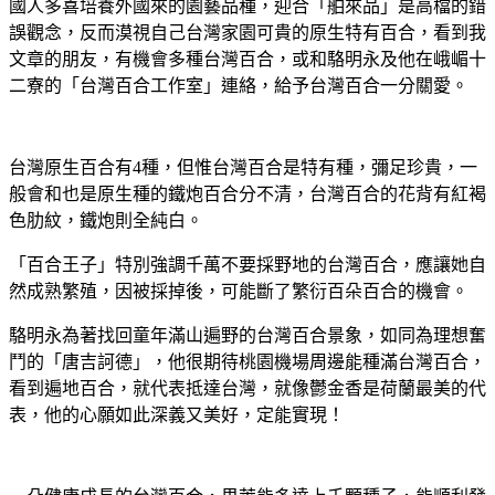
國人多喜培養外國來的園藝品種，迎合「舶來品」是高檔的錯
誤觀念，反而漠視自己台灣家園可貴的原生特有百合，看到我
文章的朋友，有機會多種台灣百合，或和駱明永及他在峨嵋十
二寮的「台灣百合工作室」連絡，給予台灣百合一分關愛。
台灣原生百合有4種，但惟台灣百合是特有種，彌足珍貴，一
般會和也是原生種的鐵炮百合分不清，台灣百合的花背有紅褐
色肋紋，鐵炮則全純白。
「百合王子」特別強調千萬不要採野地的台灣百合，應讓她自
然成熟繁殖，因被採掉後，可能斷了繁衍百朵百合的機會。
駱明永為著找回童年滿山遍野的台灣百合景象，如同為理想奮
鬥的「唐吉訶德」，他很期待桃園機場周邊能種滿台灣百合，
看到遍地百合，就代表抵達台灣，就像鬱金香是荷蘭最美的代
表，他的心願如此深義又美好，定能實現！