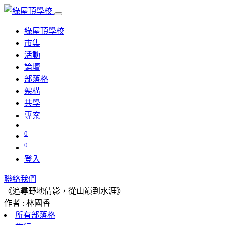
綠屋頂學校
市集
活動
論壇
部落格
架構
共學
專案
0
0
登入
聯絡我們
《追尋野地倩影，從山巔到水涯》
作者 : 林國香
所有部落格