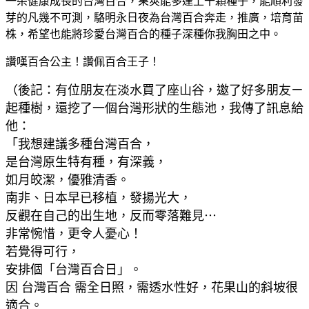
一朵健康成長的台灣百合，果莢能多達上千顆種子，能順利發
芽的凡幾不可測，駱明永日夜為台灣百合奔走，推廣，培育苗
株，希望也能將珍愛台灣百合的種子深種你我胸田之中。
讚嘆百合公主！讚佩百合王子！
（後記：有位朋友在淡水買了座山谷，邀了好多朋友ㄧ
起種樹，還挖了一個台灣形狀的生態池，我傳了訊息給
他：
「我想建議多種台灣百合，
是台灣原生特有種，有深義，
如月皎潔，優雅清香。
南非、日本早已移植，發揚光大，
反觀在自己的出生地，反而零落難見⋯
非常惋惜，更令人憂心！
若覺得可行，
安排個「台灣百合日」。
因 台灣百合 需全日照，需透水性好，花果山的斜坡很
適合。