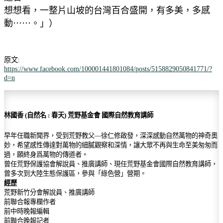
想想看，一整片山坡的台灣百合盛開，有多美，多感
動⋯⋯。」）
原文:
https://www.facebook.com/100001441801084/posts/5158829050841771/?
d=n
林國香 (自然名 : 春天) 荒野基金會 國際自然教育講師
早年任職新聞界，受到荒野教父—徐仁修啟發，深深感動自然萬物的神奇奧
妙，希望感性傳達對萬物的細膩觀察和深情，讓大眾不再與生命至美匆匆而
過，願終身爲萬物的傳道者。
曾任荒野保護協會解說員、推廣講師、現任荒野基金會國際自然教育講師，
曾多次到大陸生態保護區，參與「綠色營」營期。
經歷
荒野新竹分會解說員、推廣講師
前聯合報專欄作者
前中時晚報編輯
前聯合晚報記者