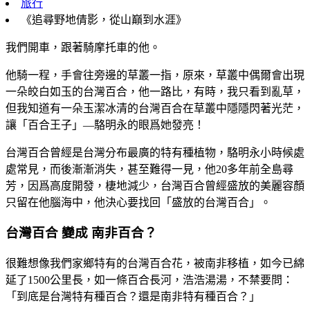
旅行
《追尋野地倩影，從山巔到水涯》
我們開車，跟著騎摩托車的他。
他騎一程，手會往旁邊的草叢一指，原來，草叢中偶爾會出現
一朵皎白如玉的台灣百合，他一路比，有時，我只看到亂草，
但我知道有一朵玉潔冰清的台灣百合在草叢中隱隱閃著光茫，
讓「百合王子」—駱明永的眼爲她發亮！
台灣百合曾經是台灣分布最廣的特有種植物，駱明永小時候處
處常見，而後漸漸消失，甚至難得一見，他20多年前全島尋
芳，因爲高度開發，棲地減少，台灣百合曾經盛放的美麗容顏
只留在他腦海中，他決心要找回「盛放的台灣百合」。
台灣百合 變成 南非百合？
很難想像我們家鄉特有的台灣百合花，被南非移植，如今已綿
延了1500公里長，如一條百合長河，浩浩湯湯，不禁要問：
「到底是台灣特有種百合？還是南非特有種百合？」