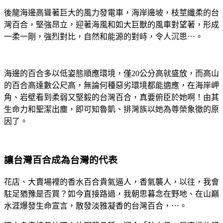
後龍海邊高聳著巨大的風力發電車，海岸邊坡，枝莖纖柔的台
灣百合，堅強昂立，迎著海風和如大巨獸的風車對望著，形成
一柔一剛，強烈對比，自然和能源的對峙，令人沉思⋯。
海邊的百合多以低姿態順應環境，僅20公分高就盛放，而高山
的百合高達數公尺高，無論何種惡劣環境都能適應，在海岸岬
角、岩壁看到柔弱又堅毅的台灣百合，真要俯臣於她啊！由其
生命力和聖潔出塵，即可知魯凱、排灣族以她為尊榮象徵的原
因了。
讓台灣百合成為台灣的代表
花店、大賣場裡的香水百合貴氣逼人，香氣襲人，以往，我會
駐足猶豫是否買？如今直接路過，我朝思暮念在野地、在山巔
水涯爆發生命宣言，散發淡雅凝香的台灣百合，⋯。