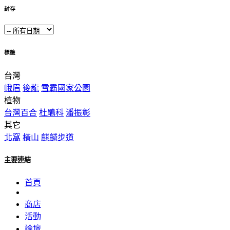
封存
標籤
台灣
峨眉
後龍
雪霸國家公園
植物
台灣百合
杜鵑科
潘振彰
其它
北窩
橫山
麒麟步道
主要連結
首頁
商店
活動
論壇