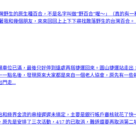
灣野生的原生種百合，不是名字叫做”野百合”喔～」（真的有
著我和幾個朋友，來來回回上上下下尋找散落野生的台灣百合。
車位已滿，最後只好停到遠處再搭捷運回來。圓山捷運站走出 1
一一點名後，發現原來大家都是來自一個老人協會，原先有一些
走...
和綠界金流的串接遲遲未搞定，主要是銀行帳戶審核就花了快一
原先是安排了三次活動，4/17 的已取消，難道還要再取消第二