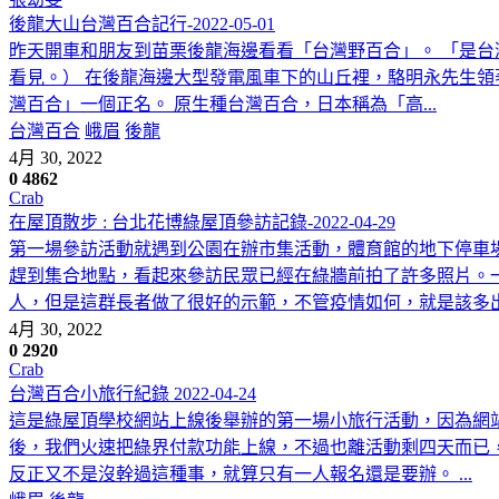
後龍大山台灣百合記行-2022-05-01
昨天開車和朋友到苗栗後龍海邊看看「台灣野百合」。 「是台
看見。） 在後龍海邊大型發電風車下的山丘裡，駱明永先生領
灣百合」一個正名。 原生種台灣百合，日本稱為「高...
台灣百合
峨眉
後龍
4月 30, 2022
0
4862
Crab
在屋頂散步 : 台北花博綠屋頂參訪記錄-2022-04-29
第一場參訪活動就遇到公園在辦市集活動，體育館的地下停車場
趕到集合地點，看起來參訪民眾已經在綠牆前拍了許多照片。
人，但是這群長者做了很好的示範，不管疫情如何，就是該多出門
4月 30, 2022
0
2920
Crab
台灣百合小旅行紀錄 2022-04-24
這是綠屋頂學校網站上線後舉辦的第一場小旅行活動，因為網站
後，我們火速把綠界付款功能上線，不過也離活動剩四天而已，
反正又不是沒幹過這種事，就算只有一人報名還是要辦。 ...