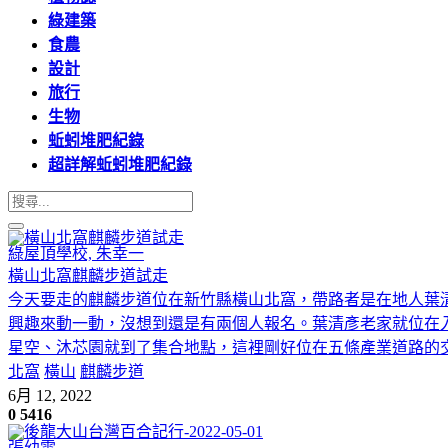
綠建築
食農
設計
旅行
生物
蚯蚓堆肥紀錄
超詳解蚯蚓堆肥紀錄
綠屋頂學校, 朱幸一
橫山北窩麒麟步道試走
今天要走的麒麟步道位在新竹縣橫山北窩，帶路者是在地人葉清
興趣來動一動，沒想到還是有兩個人報名。葉清彥老家就位在
星空、沐芯園就到了集合地點，這裡剛好位在五條產業道路的交會
北窩
橫山
麒麟步道
6月 12, 2022
0
5416
張幼雯