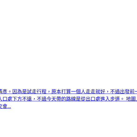
彥。因為是試走行程，原本打算一個人走走就好，不過出發前一天臨
入口處下方不遠，不過今天帶的路線是從出口處進入步道。 地圖
...