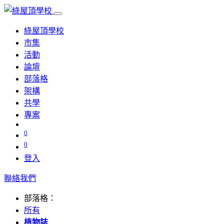
綠屋頂學校
市集
活動
論壇
部落格
架構
共學
專案
0
0
登入
聯絡我們
部落格：
所有
植物誌