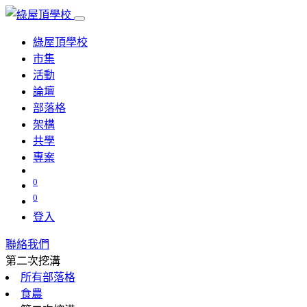
綠屋頂學校
市集
活動
論壇
部落格
架構
共學
專案
0
0
登入
聯絡我們
第二次挖溝
所有部落格
食農