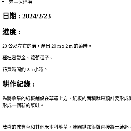
第二次挖溝
日期 : 2024/2/23
進度 :
20 公尺左右的溝，產出 20 m x 2 m 的菜畦。
種植葛鬱金、蘿蔔種子。
花費時間約 2.5 小時。
耕作紀錄 :
先將收集的紙板鋪設在草叢上方，紙板的面積就是預計要形成
形成一個新的菜畦。
茂盛的咸豐草和其他禾本科雜草，連圓鍬都很難直接將土鏟起