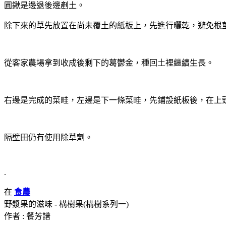
圓鍬是邊退後邊剷土。
除下來的草先放置在尚未覆土的紙板上，先進行曬乾，避免根
從客家農場拿到收成後剩下的葛鬱金，種回土裡繼續生長。
右邊是完成的菜畦，左邊是下一條菜畦，先鋪設紙板後，在上
隔壁田仍有使用除草劑。
.
在
食農
野漿果的滋味 - 構樹果(構樹系列一)
作者 : 餐芳譜