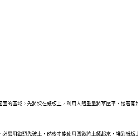
園圃的區域。先將採在紙板上，利用人體重量將草壓平，接著開
，必需用鋤頭先破土，然後才能使用圓鍬將土鏟起來，堆到紙板