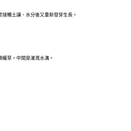
莖接觸土讓、水分後又重新發芽生長。
頭曬草。中間是灌溉水溝。