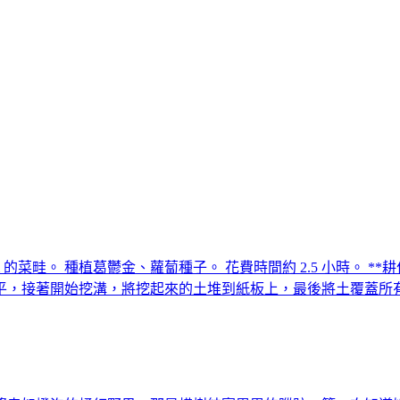
 20 m x 2 m 的菜畦。 種植葛鬱金、蘿蔔種子。 花費時間約 2.5 
平，接著開始挖溝，將挖起來的土堆到紙板上，最後將土覆蓋所有