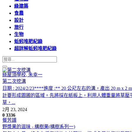
綠建築
食農
設計
旅行
生物
蚯蚓堆肥紀錄
超詳解蚯蚓堆肥紀錄
綠屋頂學校, 朱幸一
第二次挖溝
日期 : 2024/2/23****進度 :** 20 公尺左右的溝，產出
計要形成園圃的區域。先將採在紙板上，利用人體重量將草壓
草，...
2月 23, 2024
0
3336
餐芳譜
野漿果的滋味 - 構樹果(構樹系列一)