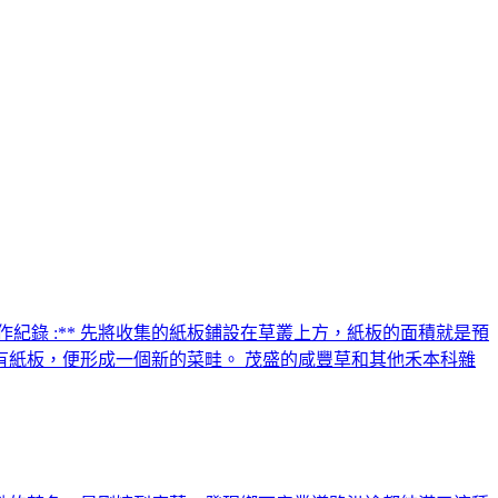
小時。 **耕作紀錄 :** 先將收集的紙板鋪設在草叢上方，紙板的面積就是預
紙板，便形成一個新的菜畦。 茂盛的咸豐草和其他禾本科雜