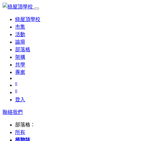
綠屋頂學校
市集
活動
論壇
部落格
架構
共學
專案
0
0
登入
聯絡我們
部落格：
所有
植物誌