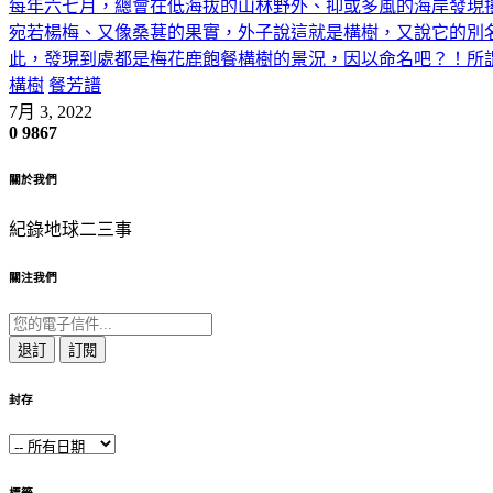
每年六七月，總會在低海拔的山林野外、抑或多風的海岸發現
宛若楊梅、又像桑葚的果實，外子說這就是構樹，又說它的別
此，發現到處都是梅花鹿飽餐構樹的景況，因以命名吧？！所謂的
構樹
餐芳譜
7月 3, 2022
0
9867
關於我們
紀錄地球二三事
關注我們
退訂
訂閱
封存