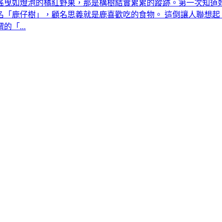
搖曳如燈泡的橘紅野果，那是構樹結實累累的蹤跡。第一次知道
名「鹿仔樹」，顧名思義就是鹿喜歡吃的食物。 這倒讓人聯想起
「...