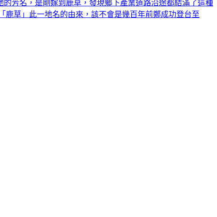
她的芳名，是剛嫁到鹿草，發現鄉下產業道路沿途都結滿了這種
「鹿草」此一地名的由來，該不會是幾百年前鄭成功登台至